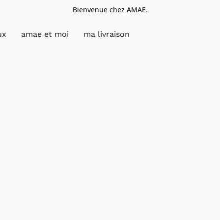
Bienvenue chez AMAE.
ux
amae et moi
ma livraison