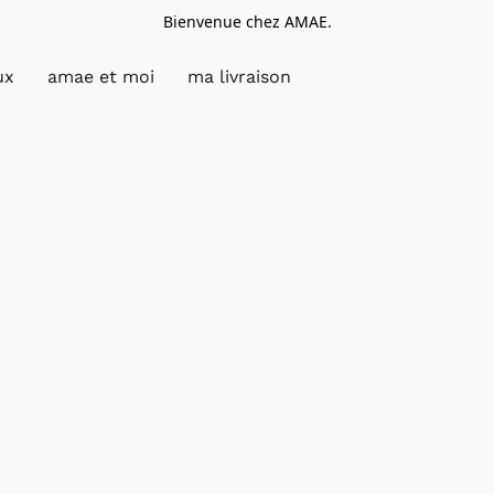
Bienvenue chez AMAE.
ux
amae et moi
ma livraison