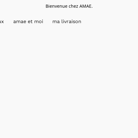
Bienvenue chez AMAE.
ux
amae et moi
ma livraison