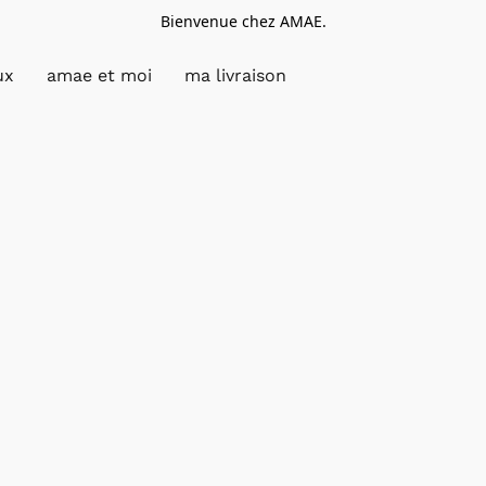
Bienvenue chez AMAE.
ux
amae et moi
ma livraison